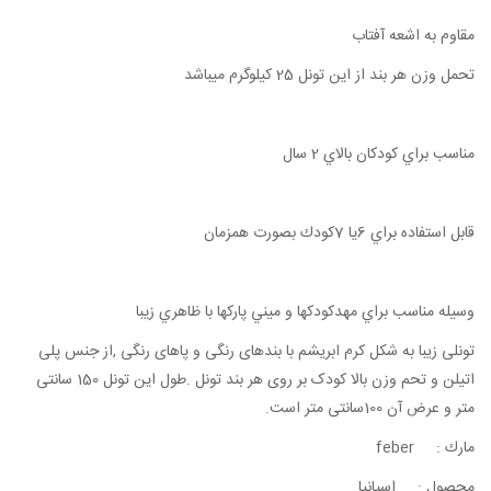
مقاوم به اشعه آفتاب
تحمل وزن هر بند از اين تونل 25 كيلوگرم ميباشد
مناسب براي كودكان بالاي 2 سال
قابل استفاده براي 6يا 7كودك بصورت همزمان
وسيله مناسب براي مهدكودكها و ميني پاركها با ظاهري زيبا
تونلی زیبا به شکل کرم ابریشم با بندهای رنگی و پاهای رنگی ,از جنس پلی
اتیلن و تحم وزن بالا کودک بر روی هر بند تونل .طول اين تونل 150 سانتی
متر و عرض آن 100سانتی متر است.
مارك : feber
محصول : اسپانيا