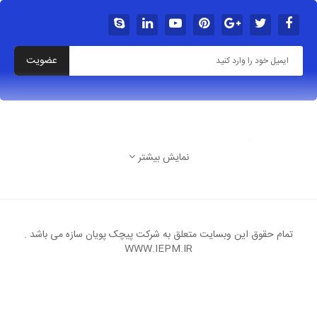
عضویت
درباره فروشگاه شهربازی خانه بازی سرسره بادی پیچک سازه
نمایش بیشتر
تهران شهرک غرب بلوار پاکنژاد خ آسمان پنجم غربی پ
8
ایمیل: Arzantarinproject@gmail.Com
تمام حقوق این وبسایت متعلق به شرکت پیچک پویان سازه می باشد .
WWW.IEPM.IR
تلفن: 09017030776 و 09127909551 واتس اپ و
تلگرام 09033025779