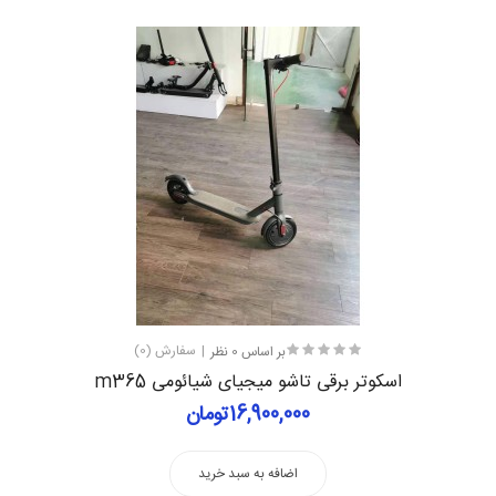
بر اساس 0 نظر
سفارش (0)
اسکوتر برقی تاشو میجیای شیائومی m365
16,900,000تومان
اضافه به سبد خرید