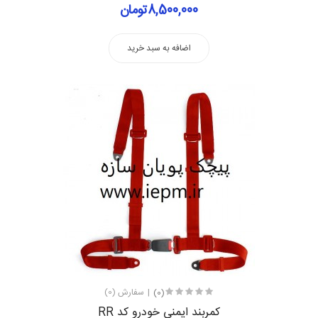
8,500,000تومان
اضافه به سبد خرید
(0)
سفارش (0)
كمربند ايمني خودرو کد RR