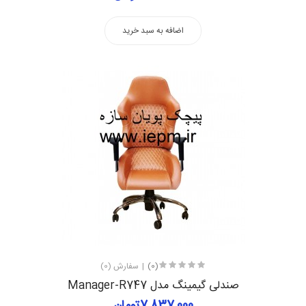
اضافه به سبد خرید
(0)
سفارش (0)
صندلی گیمینگ مدل Manager-R747
7,837,000تومان