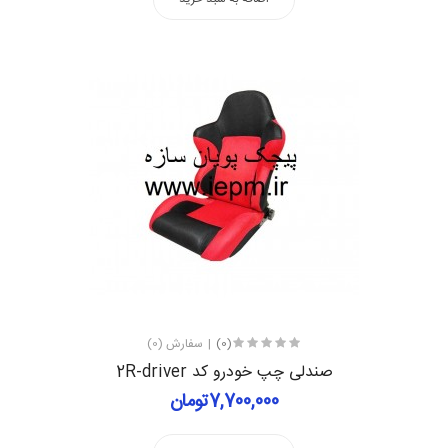
(0)
سفارش (0)
صندلی چپ خودرو کد 2R-driver
7,700,000تومان