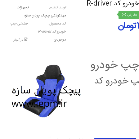
کد R-driver
تولید کننده:
تجهیزات
سفارش (0)
مهدکودکی پیچک پویان سازه
ن
کد محصول:
صندلی چپ
خودرو کد R-driver
موجودی
در انبار
چپ خودرو
 خودرو کد