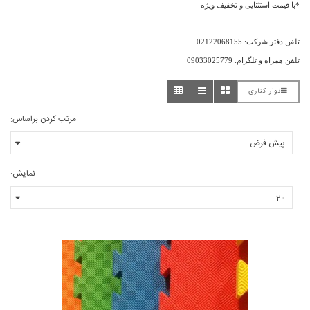
*با قیمت استثنایی و تخفیف ویژه
تلفن دفتر شرکت: 02122068155
تلفن همراه و تلگرام: 09033025779
نوار کناری
مرتب کردن براساس:
نمایش: