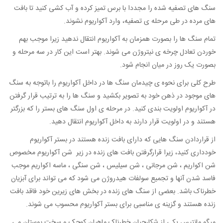
سنگ های تصفیه شده را مجددا با برس تمیز کرده و آب کشی کنید تا بافت
های مرده در طی مرحله ی تصفیه، وارد آکواریوم نشوند.
تمام سنگ ها را بصورت همزمان به آکواریوم انتقال ندهید زیرا موجب بهم
خوردن تعادل چرخه ی نیتروژن می شوند. بهتر است این کار در سه مرحله و
بصورت یک روز در میان انجام شود.
طرح کلی برای نحوه ی چیدمان سنگ ها در داخل آکواریوم را باتوجه به سنگ
های موجود در ذهن خود به تصویر بکشید و سنگ ها را به ترتیب قرار گرفتن
در آکواریوم اولویت بندی کنید. در مرحله ی اول سنگ های بستر را که بزرگتر
هستند و در اولویت قرار دارند به داخل آکواریوم انتقال دهید.
از قراردادن سنگ هایی که دارای بافت زنده هستند در بستر آکواریوم
خودداری کنید، زیرا قرارگرفتن بافت های زنده در زیر شن آکواریوم مخصوص
شن اکواریم ، شن مرجانی ، شن سیلیس ، شن سنگی ، ماسه اکواریم موجب
فاسد شدن آنها و تجمیع سولفات هیدروژن می شود که می تواند برای آبزیان
خطرناک باشد. بعضی از سنگ های زنده در بخش های زیرین خود فاقد بافت
زنده هستند و گزینه ی مناسبی برای بستر آکواریوم محسوب می شوند.
میگو مانتیس یکی از شکارچیان خطرناک ماهیان کوچک و سخت پوستان می