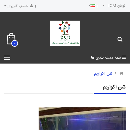
تومان TOM
حساب کاربری
0
همه دسته بندی ها
شن اکواریم
شن اکواریم