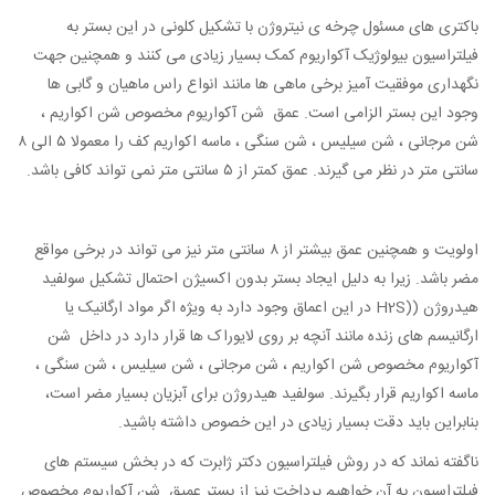
باکتری های مسئول چرخه ی نیتروژن با تشکیل کلونی در این بستر به
فیلتراسیون بیولوژیک آکواریوم کمک بسیار زیادی می کنند و همچنین جهت
نگهداری موفقیت آمیز برخی ماهی ها مانند انواع راس ماهیان و گابی ها
وجود این بستر الزامی است. عمق شن آکواریوم مخصوص شن اکواریم ،
شن مرجانی ، شن سیلیس ، شن سنگی ، ماسه اکواریم کف را معمولا ۵ الی ۸
سانتی متر در نظر می گیرند. عمق کمتر از ۵ سانتی متر نمی تواند کافی باشد.
اولویت و همچنین عمق بیشتر از ۸ سانتی متر نیز می تواند در برخی مواقع
مضر باشد. زیرا به دلیل ایجاد بستر بدون اکسیژن احتمال تشکیل سولفید
هیدروژن ((H2S در این اعماق وجود دارد به ویژه اگر مواد ارگانیک یا
ارگانیسم های زنده مانند آنچه بر روی لایوراک ها قرار دارد در داخل شن
آکواریوم مخصوص شن اکواریم ، شن مرجانی ، شن سیلیس ، شن سنگی ،
ماسه اکواریم قرار بگیرند. سولفید هیدروژن برای آبزیان بسیار مضر است،
بنابراین باید دقت بسیار زیادی در این خصوص داشته باشید.
ناگفته نماند که در روش فیلتراسیون دکتر ژابرت که در بخش سیستم های
فیلتراسیون به آن خواهیم پرداخت نیز از بستر عمیق شن آکواریوم مخصوص