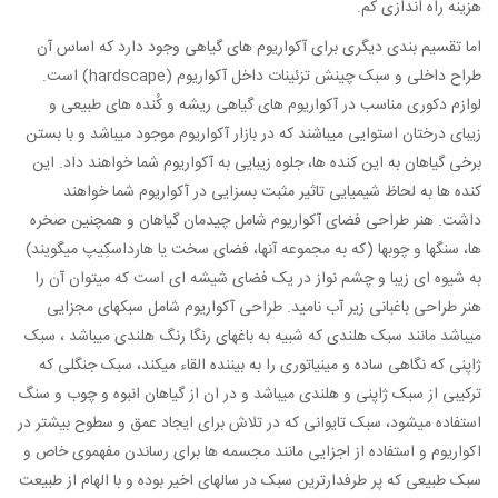
هزینه راه اندازی کم.
اما تقسیم بندی دیگری برای آکواریوم های گیاهی وجود دارد که اساس آن
طراح داخلی و سبک چینش تزئینات داخل آکواریوم (hardscape) است.
لوازم دکوری مناسب در آکواریوم های گیاهی ریشه و کُنده های طبیعی و
زیبای درختان استوایی میباشند که در بازار آکواریوم موجود میباشد و با بستن
برخی گیاهان به این کنده ها، جلوه زیبایی به آکواریوم شما خواهند داد. این
کنده ها به لحاظ شیمیایی تاثیر مثبت بسزایی در آکواریوم شما خواهند
داشت. هنر طراحی فضای آکواریوم شامل چیدمان گیاهان و همچنین صخره
ها، سنگها و چوبها (که به مجموعه آنها، فضای سخت یا هارداسکِیپ میگویند)
به شیوه ای زیبا و چشم نواز در یک فضای شیشه ای است که میتوان آن را
هنر طراحی باغبانی زیر آب نامید. طراحی آکواریوم شامل سبکهای مجزایی
میباشد مانند سبک هلندی که شبیه به باغهای رنگا رنگ هلندی میباشد ، سبک
ژاپنی که نگاهی ساده و مینیاتوری را به بیننده القاء میکند، سبک جنگلی که
ترکیبی از سبک ژاپنی و هلندی میباشد و در ان از گیاهان انبوه و چوب و سنگ
استفاده میشود، سبک تایوانی که در تلاش برای ایجاد عمق و سطوح بیشتر در
اکواریوم و استفاده از اجزایی مانند مجسمه ها برای رساندن مفهموی خاص و
سبک طبیعی که پر طرفدارترین سبک در سالهای اخیر بوده و با الهام از طبیعت