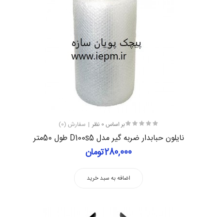
بر اساس 0 نظر
سفارش (0)
نایلون حبابدار ضربه گیر مدل D100s5 طول 50متر
280,000تومان
اضافه به سبد خرید