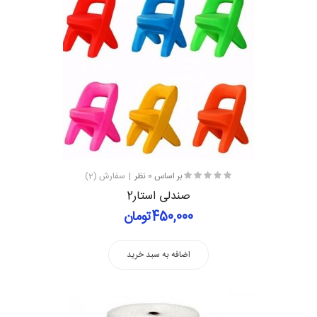
بر اساس 0 نظر
سفارش (2)
صندلی استار2
450,000تومان
اضافه به سبد خرید