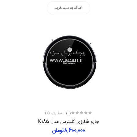
اضافه به سبد خرید
(0)
سفارش (0)
جارو شارژی کلینزمن مدل K185
8,600,000تومان