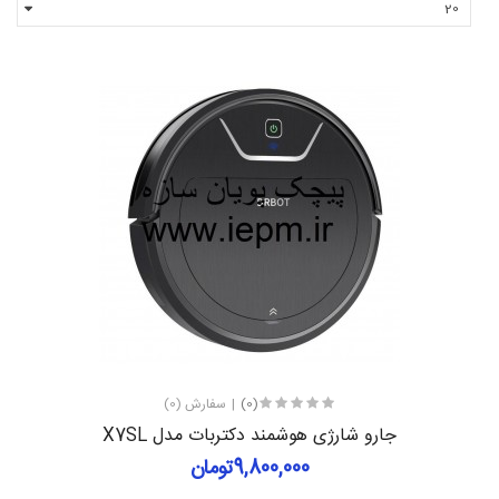
(0)
سفارش (0)
جارو شارژی هوشمند دکتربات مدل X7SL
9,800,000تومان