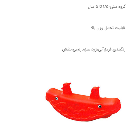
گروه سنی:۱/۵ تا ۵ سال
قابلیت تحمل وزن بالا
رنگبندی:قرمز،آبی،زرد،سبز،نارنجی،بنفش