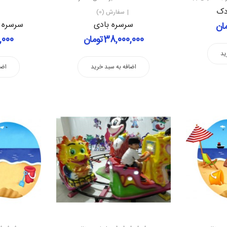
دک
سفارش (0)
سرسره بادی
سرسره 
38,000,000تومان
00,000
ید
اضافه به سبد خرید
اضا