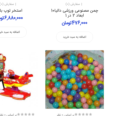
سفارش (0)
سفارش (0)
چمن مصنوعی ورزشی دالیا10
استخر توپ با
ابعاد 2 در 1
6,880,000تومان
476,000تومان
اضافه به سبد خر
اضافه به سبد خرید
بر اساس 0 نظر
بر اساس 0 نظر