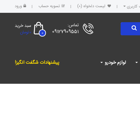
لیست دلخواه (0)
تسویه حساب
ورود
کاربری
تماس:
سبد خرید
09127909551
0تومان
0
لوازم خودرو
پیشنهادات شگفت انگیز!