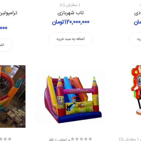
سفارش (0)
دی
تاب شهربازی
120,000,000تومان
0,000
ید
اضافه به سبد خرید
اضا
سفارش (1)
بر اساس 0 نظر