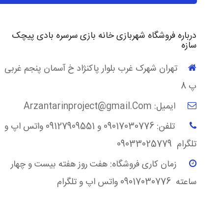
درباره فروشگاه شهربازی خانه بازی سرسره بادی پیچک
سازه
تهران شهرک غرب بلوار پاکنژاد خ آسمان پنجم غربی
پ 8
ایمیل: Arzantarinproject@gmail.Com
تلفن: 09017030776 و 09127909551 واتس اپ و
تلگرام 09033025779
زمان کاری فروشگاه: هفت روز هفته بیست و چهار
ساعته 09017030776 واتس اپ و تلگرام