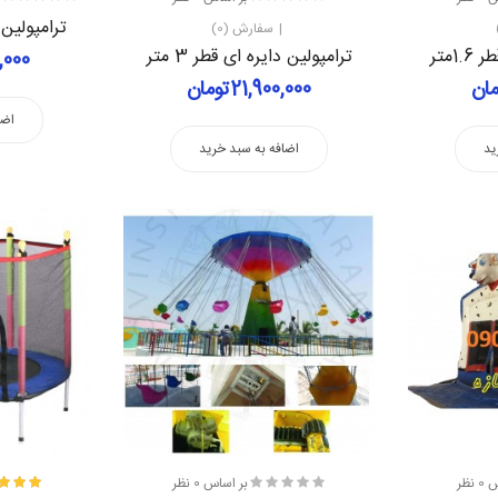
ترامپولین دا
سفارش (0)
1متر
ترامپولین دایره ای قطر 3 متر
00,000
21,900,000تومان
اضا
ید
اضافه به سبد خرید
نظر
بر اساس 0 نظر