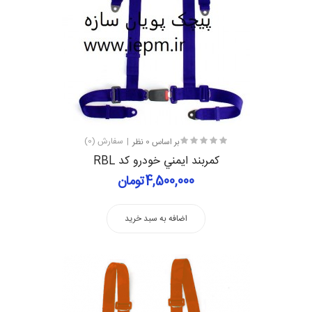
بر اساس 0 نظر
سفارش (0)
كمربند ايمني خودرو کد RBL
4,500,000تومان
اضافه به سبد خرید