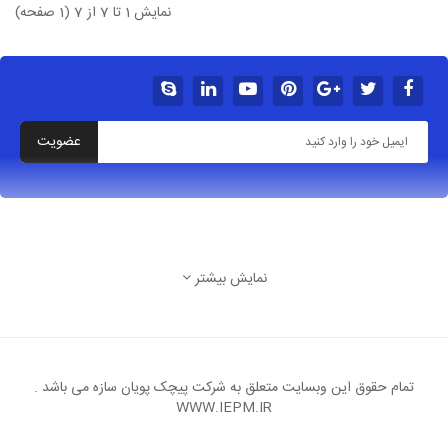
نمایش 1 تا 7 از 7 (1 صفحه)
عضویت
درباره فروشگاه شهربازی خانه بازی سرسره بادی پیچک سازه
نمایش بیشتر
تهران شهرک غرب بلوار پاکنژاد خ آسمان پنجم غربی پ
8
ایمیل: Arzantarinproject@gmail.Com
تمام حقوق این وبسایت متعلق به شرکت پیچک پویان سازه می باشد .
WWW.IEPM.IR
تلفن: 09017030776 و 09127909551 واتس اپ و