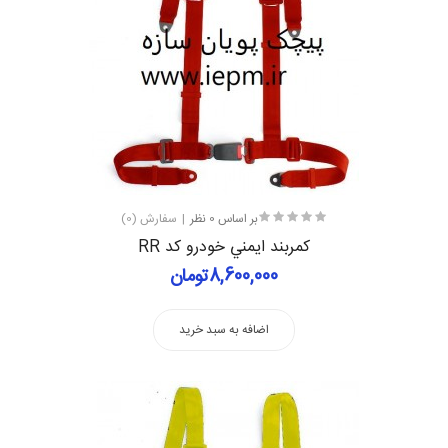
بر اساس 0 نظر
سفارش (0)
كمربند ايمني خودرو کد RR
8,600,000تومان
اضافه به سبد خرید