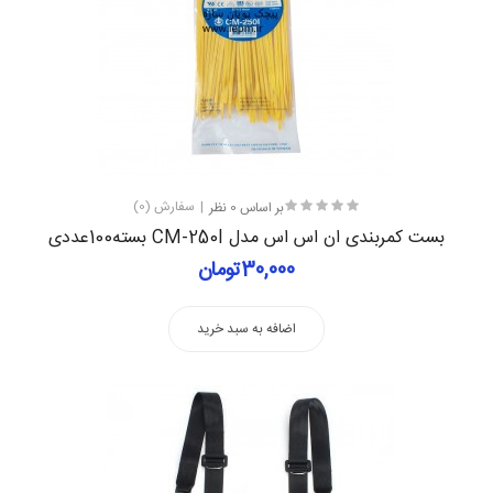
بر اساس 0 نظر
سفارش (0)
بست کمربندی ان اس اس مدل CM-250I بسته100عددی
30,000تومان
اضافه به سبد خرید