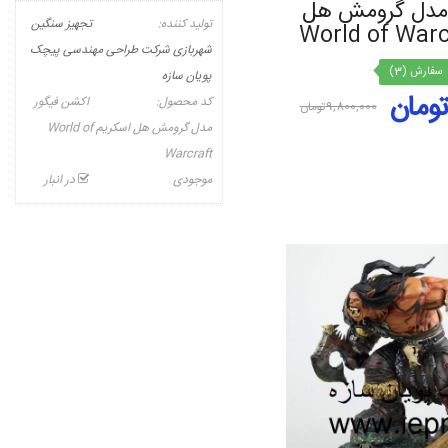
 مدل گرومش هل
تولید کننده:
تجهیز سنگین
شهربازی شرکت طراحی مهندسی پیچک
سفارش (3)
پویان سازه
کد محصول:
اکشن فیگور
9,800,000تومان
مدل گرومش هل اسکریم World of
Warcraft
موجودی
در انبار