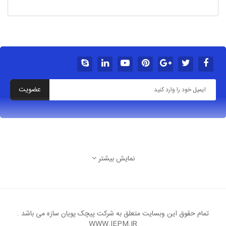
عضویت
درباره فروشگاه شهربازی خانه بازی سرسره بادی پیچک سازه
نمایش بیشتر
تهران شهرک غرب بلوار پاکنژاد خ آسمان پنجم غربی پ
8
ایمیل: Arzantarinproject@gmail.Com
تمام حقوق این وبسایت متعلق به شرکت پیچک پویان سازه می باشد .
WWW.IEPM.IR