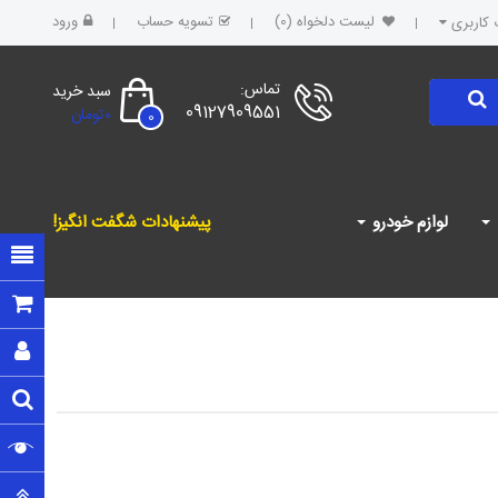
لیست دلخواه (0)
تسویه حساب
ورود
کاربری
تماس:
سبد خرید
09127909551
0تومان
0
لوازم خودرو
پیشنهادات شگفت انگیز!