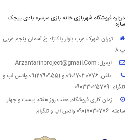
درباره فروشگاه شهربازی خانه بازی سرسره بادی پیچک
سازه
تهران شهرک غرب بلوار پاکنژاد خ آسمان پنجم غربی
پ 8
ایمیل: Arzantarinproject@gmail.Com
تلفن: 09017030776 و 09127909551 واتس اپ و
تلگرام 09033025779
زمان کاری فروشگاه: هفت روز هفته بیست و چهار
ساعته 09017030776 واتس اپ و تلگرام